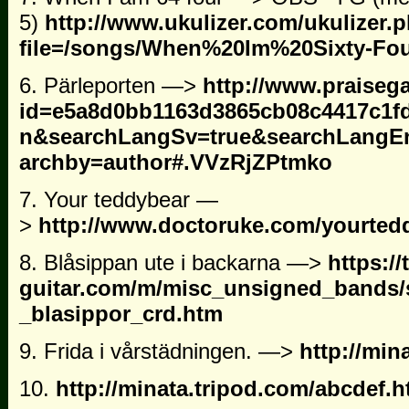
5)
http://www.ukulizer.com/ukulizer.
file=/songs/When%20Im%20Sixty-Fo
6. Pärleporten —>
http://www.praiseg
id=e5a8d0bb1163d3865cb08c4417c1f
n&searchLangSv=true&searchLangE
archby=author#.VVzRjZPtmko
7. Your teddybear —
>
http://www.doctoruke.com/yourted
8. Blåsippan ute i backarna —>
https://
guitar.com/m/misc_unsigned_bands/
_blasippor_crd.htm
9. Frida i vårstädningen. —>
http://min
10.
http://minata.tripod.com/abcdef.