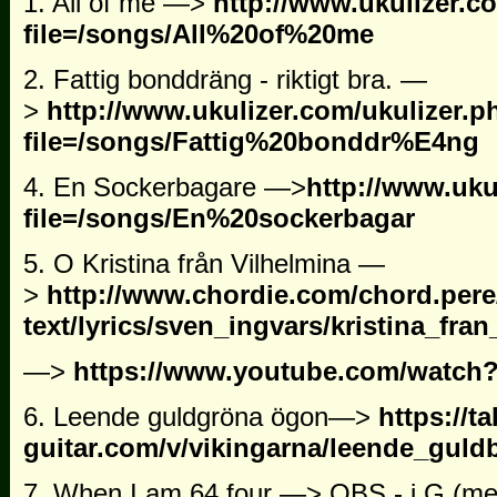
1. All of me —>
http://www.ukulizer.c
file=/songs/All%20of%20me
2. Fattig bonddräng - riktigt bra. —
>
http://www.ukulizer.com/ukulizer.p
file=/songs/Fattig%20bonddr%E4ng
4. En Sockerbagare —>
http://www.uku
file=/songs/En%20sockerbagar
5. O Kristina från Vilhelmina —
>
http://www.chordie.com/chord.pere
text/lyrics/sven_ingvars/kristina_fran
—>
https://www.youtube.com/watch
6. Leende guldgröna ögon—>
https://t
guitar.com/v/vikingarna/leende_gul
7. When I am 64 four —> OBS - i G (mel