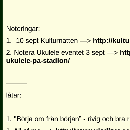
Noteringar:
1.
10 sept Kulturnatten —>
http://kult
2. Notera Ukulele eventet
3 sept —>
htt
ukulele-pa-stadion/
———
låtar:
1. "Börja om från början” - rivig och bra r