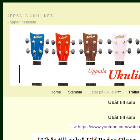
UPPSALA UKULIKES
- öppen hemsida
Home
Stämma
Låtar på ukulele
Träffar
Ubåt till salu
Ubåt till salu
--->
https://www.youtube.com/wat