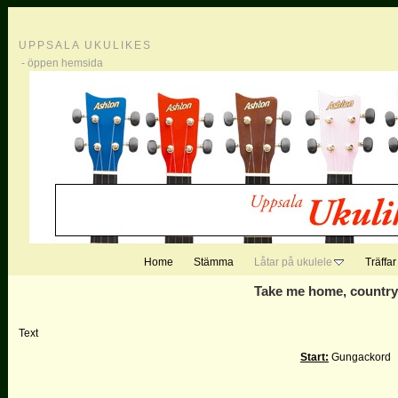
UPPSALA UKULIKES
- öppen hemsida
Home
Stämma
Låtar på ukulele
Träffar
Take me home, country
Text
Start:
Gungackord