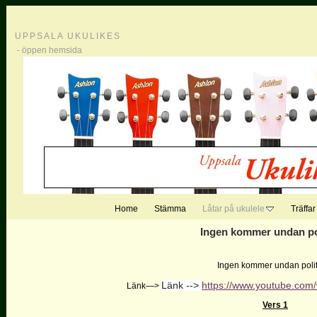
UPPSALA UKULIKES
- öppen hemsida
Home
Stämma
Låtar på ukulele
Träffar
Ingen kommer undan po
Ingen kommer undan polit
Länk -->
https://www.youtube.co
Länk—>
Vers 1