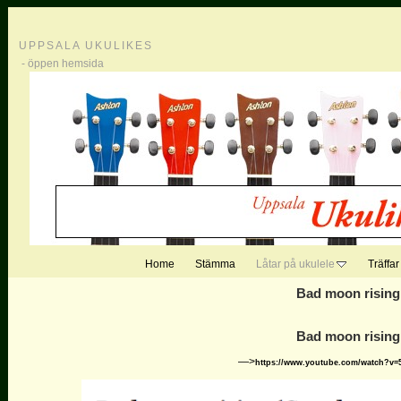
UPPSALA UKULIKES
- öppen hemsida
Home
Stämma
Låtar på ukulele
Träffar
Bad moon rising
Bad moon rising
—>
https://www.youtube.com/watch?